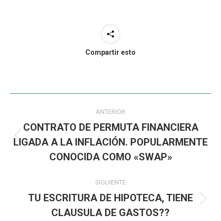
Compartir esto
Navegación
ANTERIOR
entre
CONTRATO DE PERMUTA FINANCIERA
publicaciones
LIGADA A LA INFLACIÓN. POPULARMENTE
Publicación
anterior:
CONOCIDA COMO «SWAP»
SIGUIENTE
TU ESCRITURA DE HIPOTECA, TIENE
Publicación
CLAUSULA DE GASTOS??
siguiente: