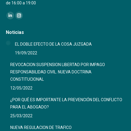
de 16:00 a 19:00
Encuéntranos en:
Linkedin
Instagram
page
page
Noticias
opens
opens
in
in
EL DOBLE EFECTO DE LA COSA JUZGADA
new
new
19/09/2022
window
window
REVOCACION SUSPENSION LIBERTAD POR IMPAGO
RESPONSABILIDAD CIVIL. NUEVA DOCTRINA
CONSTITUCIONAL
12/05/2022
¿POR QUÉ ES IMPORTANTE LA PREVENCIÓN DEL CONFLICTO
PARA EL ABOGADO?
25/03/2022
NUEVA REGULACION DE TRAFICO