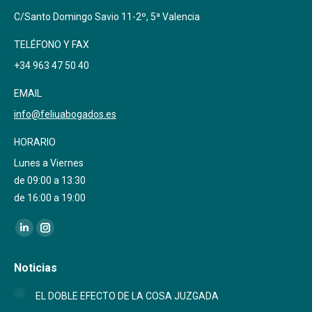
C/Santo Domingo Savio 11-2º, 5ª Valencia
TELÉFONO Y FAX
+34 963 47 50 40
EMAIL
info@feliuabogados.es
HORARIO
Lunes a Viernes
de 09:00 a 13:30
de 16:00 a 19:00
Encuéntranos en:
Linkedin
Instagram
page
page
Noticias
opens
opens
in
in
EL DOBLE EFECTO DE LA COSA JUZGADA
new
new