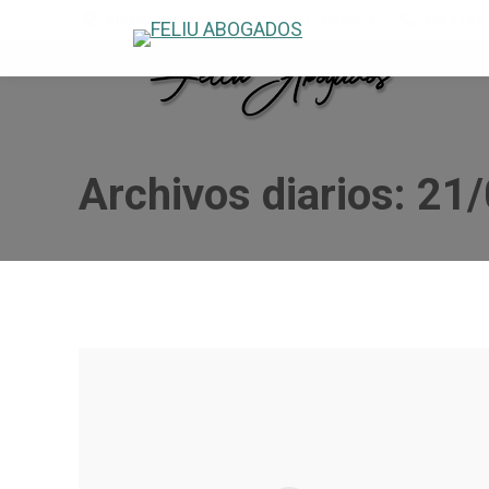
C/Santo Domingo Savio 11-2º, 5ª - Valencia
963 47 50 
Archivos diarios:
21/